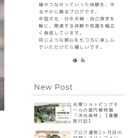
縁がつながっていった体験を、ゆ
るやかに綴るブログです。
中国文化・日中夫婦・自己探求を
軸に、関連する体験や知識を幅広
く発信しています。
同じような関心をもつ方に楽しん
でいただけたら嬉しいです。
New Post
光環ショッピングモ
し
ールの屋内植物園
「沐光森林」【重慶
旅行記】
ブログ運営2ヶ月目の
記録｜スパムコメン