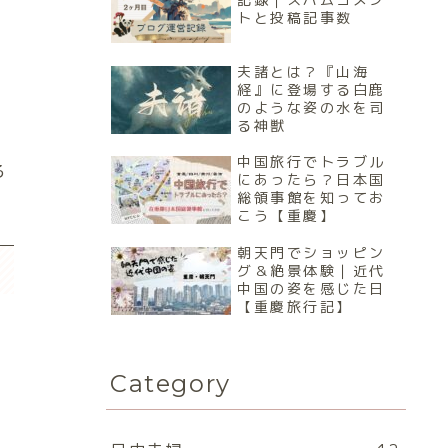
トと投稿記事数
夫諸とは？『山海
経』に登場する白鹿
のような姿の水を司
る神獣
中国旅行でトラブル
る
にあったら？日本国
総領事館を知ってお
こう【重慶】
朝天門でショッピン
グ＆絶景体験｜近代
中国の姿を感じた日
【重慶旅行記】
Category