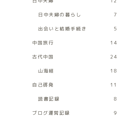
日中夫婦
12
日中夫婦の暮らし
7
出会いと結婚手続き
5
中国旅行
14
古代中国
24
山海経
18
自己啓発
11
読書記録
8
ブログ運営記録
9