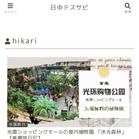
日中テスサビ
メニュー
検索
hikari
中国旅行
光環ショッピングモールの屋内植物園 「沐光森林」
【重慶旅行記】