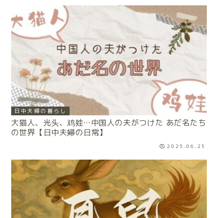
日中夫婦の暮らし
大猫人、光头、鸡娃…中国人の夫がつけた あだ名たち
の世界【日中夫婦の日常】
2025.06.25