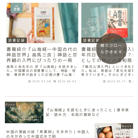
読書記録
読書記録
横スクロー
書籍紹介『山海経―中国古代の
書籍紹介『梅花心易入門
ルできます
神話世界』高馬三良｜神話と世
年月日で人を決める？変
界観の入門にぴったりの一冊
としての易との違和感
高馬三良先生の 訳『山海経』を読みまし
『梅花心易入門』という本を読
た。中国最古の地理書にして、神話・怪
た。私は、易経は「変化を読む
物・異世界が詰まった幻想の書『山海経
考えています。そのときどきの
（せんがいきょう）』名前は知っていて
じて、“ひらめき”や“気づき”
2025.05.08
2025.06.03
2025.05.11
20
も、原文で読むにはハードルが高く、な
れる、直感力を磨くためのもの
かなか手が出せない。そんな印象を持っ
こそ、本書を読んだとき「生年
ている人も多いのではな...
その人の金運・健康・性...
『山海経』を読むときに迷ったこと｜漢字表
記・読み方・名前の意味など
中国の家庭の味「茶葉卵」を手作り｜中国人
の夫が作った中国式ゆで卵