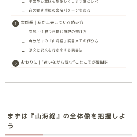
字面から意味を想像してしまう落とし穴
音の響き重視の命名パターンもある
実践編｜私が工夫している読み方
図説・注釈つき現代語訳の選び方
自分だけの『山海経』読書メモの作り方
原文と訳文を行き来する読書法
おわりに｜”迷いながら読む”ことこそが醍醐味
まずは『山海経』の全体像を把握しよ
う