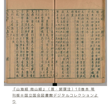
『山海経 南山経』（晋・郭璞注）18巻本 明
刊版※国立国会図書館デジタルコレクションよ
り