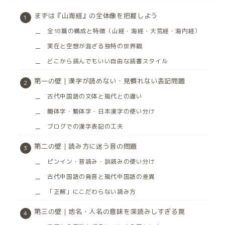
まずは『山海経』の全体像を把握しよう
全18篇の構成と特徴（山経・海経・大荒経・海内経）
実在と空想が混ざる独特の世界観
どこから読んでもいい自由な読書スタイル
第一の壁｜漢字が読めない・見慣れない表記問題
古代中国語の文体と現代との違い
簡体字・繁体字・日本漢字の使い分け
ブログでの漢字表記の工夫
第二の壁｜読み方に迷う音の問題
ピンイン・音読み・訓読みの使い分け
古代中国語の発音と現代中国語の差異
「正解」にこだわらない読み方
第三の壁｜地名・人名の意味を深読みしすぎる罠