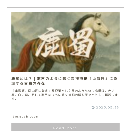
鹿蜀とは？｜歌声のように鳴く吉祥神獣『山海経』に登
場する吉兆の存在
『山海経』南山経に登場する鹿蜀とは？馬のような体に虎模様、赤い
尾、白い首、そして歌声のように鳴く神秘の獣を原文とともに解説しま
す。
2025.05.29
tesusabi.com