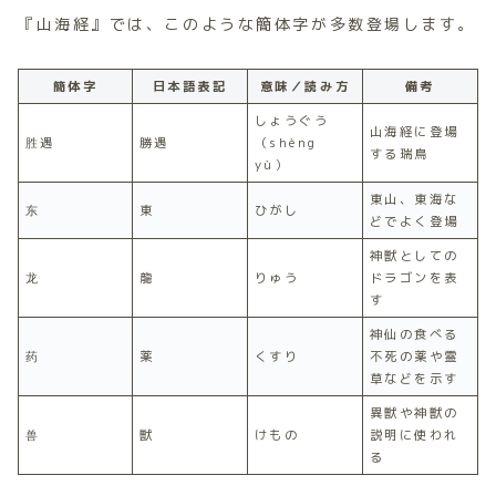
『山海経』では、このような簡体字が多数登場します。
簡体字
日本語表記
意味／読み方
備考
しょうぐう
山海経に登場
胜遇
勝遇
（shèng
する瑞鳥
yù）
東山、東海な
东
東
ひがし
どでよく登場
神獣としての
龙
龍
りゅう
ドラゴンを表
す
神仙の食べる
药
薬
くすり
不死の薬や霊
草などを示す
異獣や神獣の
兽
獣
けもの
説明に使われ
る