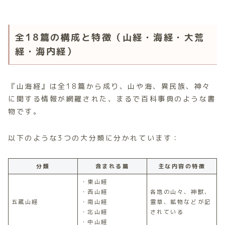
全18篇の構成と特徴（山経・海経・大荒
経・海内経）
『山海経』は全18篇から成り、山や海、異民族、神々
に関する情報が網羅された、まるで百科事典のような書
物です。
以下のような3つの大分類に分かれています：
分類
含まれる篇
主な内容の特徴
・東山経
・西山経
各地の山々、神獣、
五蔵山経
・南山経
霊草、鉱物などが記
・北山経
されている
・中山経