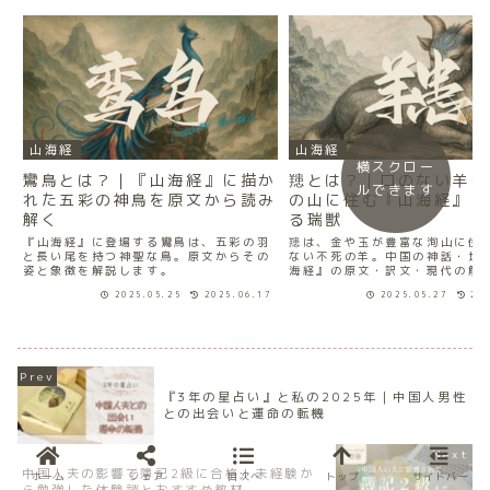
山海経
山海経
横スクロー
鸞鳥とは？｜『山海経』に描か
䍺とは？｜口のない羊…
ルできます
れた五彩の神鳥を原文から読み
の山に住む『山海経』に
解く
る瑞獣
『山海経』に登場する鸞鳥は、五彩の羽
䍺は、金や玉が豊富な洵山に住
と長い尾を持つ神聖な鳥。原文からその
ない不死の羊。中国の神話・地
姿と象徴を解説します。
海経』の原文・訳文・現代の解
に学びます。
2025.05.25
2025.06.17
2025.05.27
20
『3年の星占い』と私の2025年｜中国人男性
との出会いと運命の転機
中国人夫の影響で簿記2級に合格！未経験か
ホーム
シェア
目次へ
トップ
サイドバー