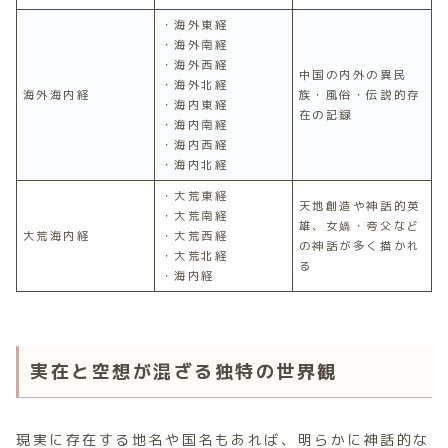
・海外東経
・海外南経
・海外西経
中国の内外の異民
・海外北経
海外海内経
族・風俗・伝説的存
・海内東経
在の記録
・海内南経
・海内西経
・海内北経
・大荒東経
天地創造や神話的英
・大荒南経
雄、女媧・夸父など
大荒海内経
・大荒西経
の神話が多く描かれ
・大荒北経
る
・海内経
実在と空想が混ざる独特の世界観
現実に存在する地名や国名もあれば、明らかに神話的な