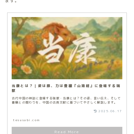
ます。
当康とは？｜姿は豚、力は豊穣『山海経』に登場する瑞
獣
古代中国の神話に登場する瑞獣・当康とは？その姿、言い伝え、そして
豊穣との関わりを、中国の古典文献に基づいてやさしく解説します。
2025.06.17
tesusabi.com