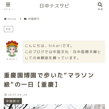
日中テスサビ
メニュー
検索
Home
中国旅行
PR
こんにちは、hikariです。
このブログでは中国文化・日中国際夫婦と
しての体験談を綴っています。
hikari
重慶園博園で歩いた“マラソン
級”の一日【重慶】
2025.06.20
中国旅行