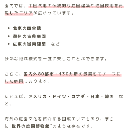
園内では、
中国各地の伝統的な庭園建築や造園技術を再
現したエリア
が広がっています。
北京の四合院
蘇州の古典庭園
広東の嶺南建築
など
多彩な地域様式を一度に楽しむことができます。
さらに、
国内外80都市・130カ所
の景観をモチーフに
した庭園
もあります。
たとえば、
アメリカ・ドイツ・カナダ・日本・韓国
な
ど、
海外の庭園文化を紹介する国際エリアもあり、まさ
に“
世界の庭園博物館
”のような存在です。