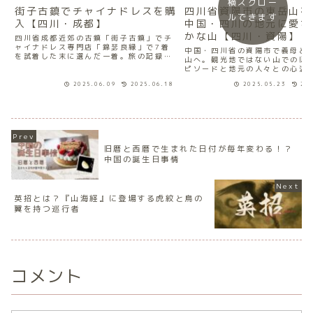
横スクロー
街子古鎮でチャイナドレスを購
四川省資陽市の東岳山を
ルできます
入【四川・成都】
中国・四川の地元に愛さ
かな山【四川・資陽】
四川省成都近郊の古鎮「街子古鎮」でチ
ャイナドレス専門店「錦瑟良縁」で7着
中国・四川省の資陽市で義母と
を試着した末に選んだ一着。旅の記録を
山へ。観光地ではない山でのほ
お届けします。
ピソードと地元の人々との心温
を綴ります。
2025.06.09
2025.06.18
2025.05.23
20
旧暦と西暦で生まれた日付が毎年変わる！？
中国の誕生日事情
英招とは？『山海経』に登場する虎紋と鳥の
翼を持つ巡行者
コメント