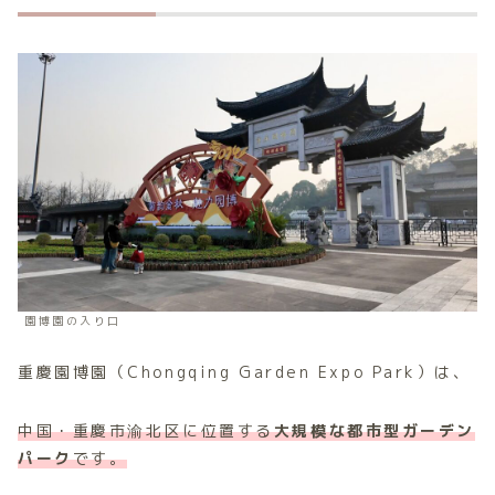
園博園の入り口
重慶園博園（Chongqing Garden Expo Park）は、
中国・重慶市渝北区に位置する
大規模な都市型ガーデン
パーク
です。