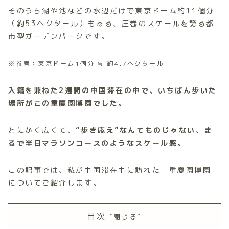
そのうち湖や池などの水辺だけで東京ドーム約11個分
（約53ヘクタール）もある、圧巻のスケールを誇る都
市型ガーデンパークです。
※参考：東京ドーム1個分 ≒ 約4.7ヘクタール
入籍を兼ねた2週間の中国滞在の中で、いちばん歩いた
場所がこの
重慶園博園
でした。
とにかく広くて、
“歩き応え”なんてものじゃない、ま
るで半日マラソンコースのようなスケール感。
この記事では、私が中国滞在中に訪れた「重慶園博園」
についてご紹介します。
目次