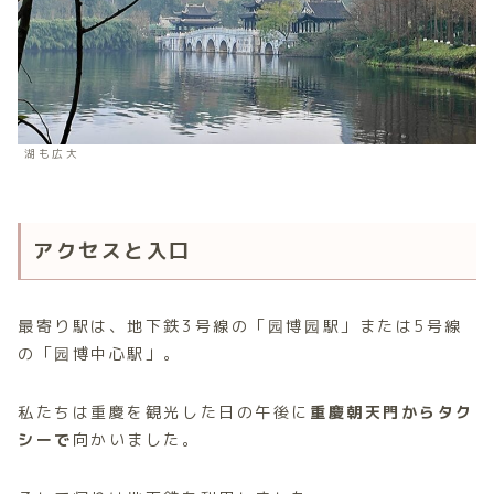
湖も広大
アクセスと入口
最寄り駅は、地下鉄3号線の「园博园駅」または5号線
の「园博中心駅」。
私たちは重慶を観光した日の午後に
重慶朝天門からタク
シーで
向かいました。