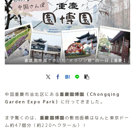
重慶園博園で歩いた“マラソン級”の一日【重慶】
中国重慶市渝北区にある
重慶園博園（Chongqing
Garden Expo Park）
に行ってきました。
まず驚くのは、
重慶園博園
の敷地面積はなんと東京ドー
ム約47個分（約220ヘクタール）！