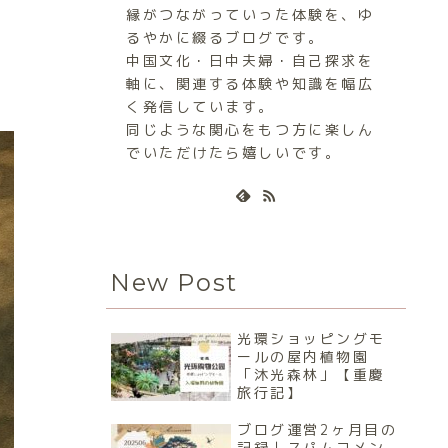
縁がつながっていった体験を、ゆ
るやかに綴るブログです。
中国文化・日中夫婦・自己探求を
軸に、関連する体験や知識を幅広
く発信しています。
同じような関心をもつ方に楽しん
でいただけたら嬉しいです。
New Post
光環ショッピングモ
ールの屋内植物園
「沐光森林」【重慶
旅行記】
ブログ運営2ヶ月目の
記録｜スパムコメン