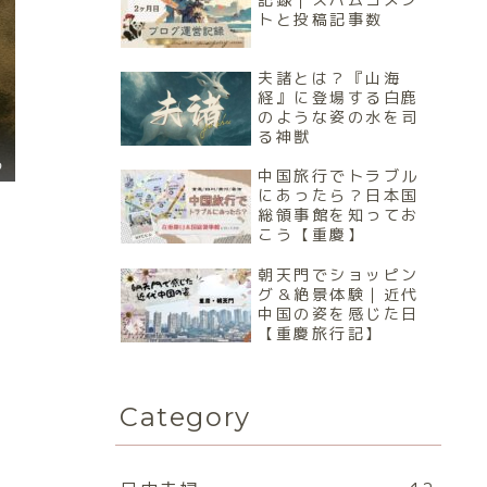
トと投稿記事数
夫諸とは？『山海
経』に登場する白鹿
のような姿の水を司
る神獣
る
中国旅行でトラブル
にあったら？日本国
総領事館を知ってお
こう【重慶】
朝天門でショッピン
グ＆絶景体験｜近代
中国の姿を感じた日
【重慶旅行記】
Category