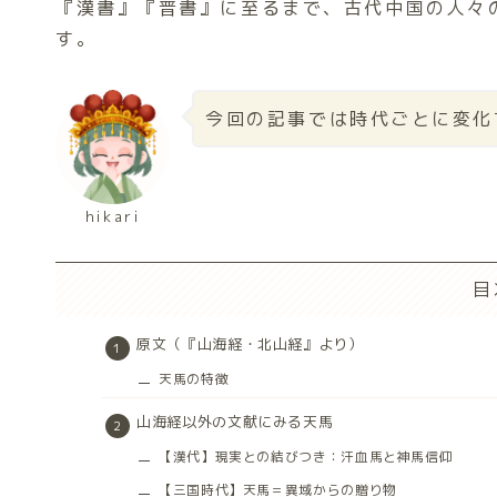
『漢書』『晋書』に至るまで、古代中国の人々
す。
今回の記事では時代ごとに変化
hikari
目
原文（『山海経・北山経』より）
天馬の特徴
山海経以外の文献にみる天馬
【漢代】現実との結びつき：汗血馬と神馬信仰
【三国時代】天馬＝異域からの贈り物