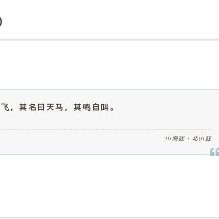
）
。
则飞，其名曰天马，其鸣自叫。
山海経・北山経