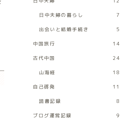
日中夫婦
12
ま
日中夫婦の暮らし
7
出会いと結婚手続き
5
中国旅行
14
古代中国
24
山海経
18
自己啓発
11
読書記録
8
ブログ運営記録
9