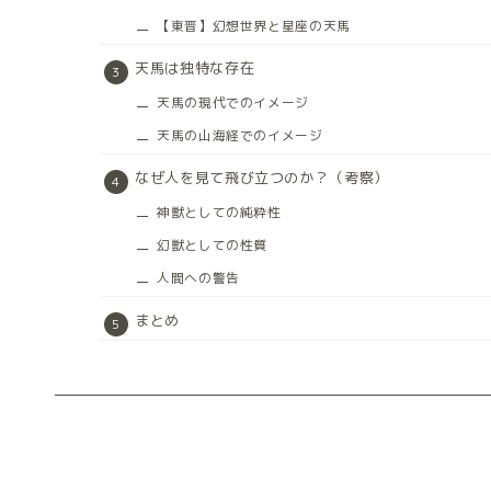
【東晋】幻想世界と星座の天馬
天馬は独特な存在
天馬の現代でのイメージ
天馬の山海経でのイメージ
なぜ人を見て飛び立つのか？（考察）
神獣としての純粋性
幻獣としての性質
人間への警告
まとめ