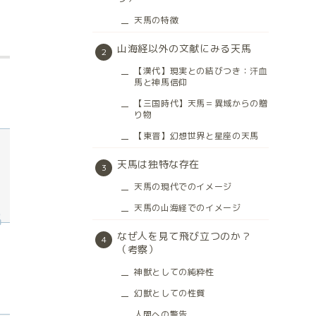
天馬の特徴
山海経以外の文献にみる天馬
【漢代】現実との結びつき：汗血
馬と神馬信仰
【三国時代】天馬＝異域からの贈
り物
【東晋】幻想世界と星座の天馬
天馬は独特な存在
天馬の現代でのイメージ
天馬の山海経でのイメージ
なぜ人を見て飛び立つのか？
（考察）
神獣としての純粋性
幻獣としての性質
人間への警告