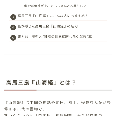
翻訳が堅すぎず、でもちゃんと古典らしい
高馬三良『山海経』はこんな人におすすめ！
私が感じた高馬三良『山海経』の魅力
まとめ｜読むと“神話の世界に旅したくなる”本
高馬三良『山海経』とは？
『山海経』は中国の神話や地理、風土、怪物なんかが登
場する古代の書物で、
ざっくりいうと「中国版・神話図鑑」みたいなもの。