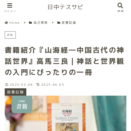
日中テスサビ
メニュー
検索
Home
自己啓発
読書記録
PR
書籍紹介『山海経―中国古代の神
話世界』高馬三良｜神話と世界観
の入門にぴったりの一冊
2025.05.08
2025.06.03
読書記録