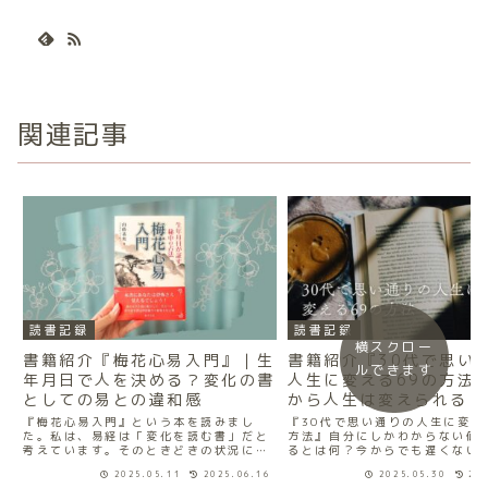
関連記事
読書記録
読書記録
横スクロー
書籍紹介『梅花心易入門』｜生
書籍紹介『30代で思い
ルできます
年月日で人を決める？変化の書
人生に変える69の方法』
としての易との違和感
から人生は変えられる？
『梅花心易入門』という本を読みまし
『30代で思い通りの人生に変え
た。私は、易経は「変化を読む書」だと
方法』自分にしかわからない価
考えています。そのときどきの状況に応
るとは何？今からでも遅くない
じて、“ひらめき”や“気づき”を与えてく
ヒントが詰まった一冊
2025.05.11
2025.06.16
2025.05.30
20
れる、直感力を磨くためのもの。だから