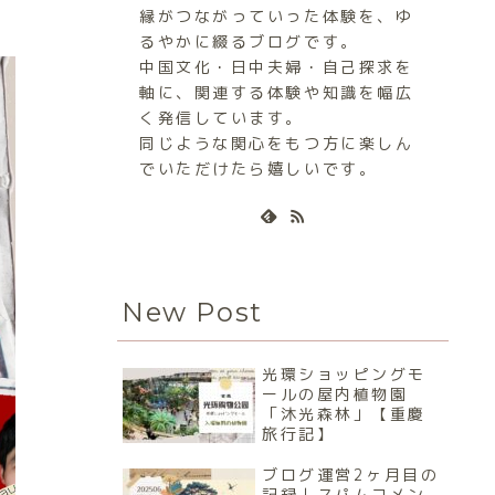
縁がつながっていった体験を、ゆ
るやかに綴るブログです。
中国文化・日中夫婦・自己探求を
軸に、関連する体験や知識を幅広
く発信しています。
同じような関心をもつ方に楽しん
でいただけたら嬉しいです。
New Post
光環ショッピングモ
ールの屋内植物園
「沐光森林」【重慶
旅行記】
ブログ運営2ヶ月目の
記録｜スパムコメン