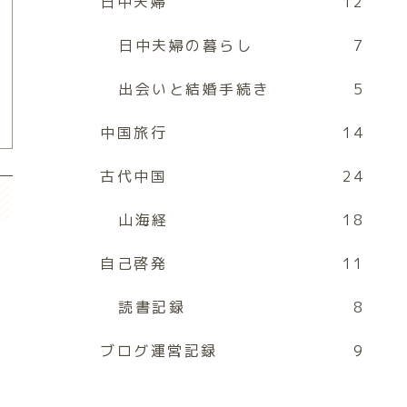
日中夫婦
12
日中夫婦の暮らし
7
出会いと結婚手続き
5
中国旅行
14
古代中国
24
山海経
18
自己啓発
11
読書記録
8
ブログ運営記録
9