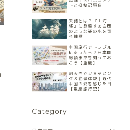
トと投稿記事数
記
夫諸とは？『山海
経』に登場する白鹿
のような姿の水を司
る神獣
中国旅行でトラブル
にあったら？日本国
総領事館を知ってお
こう【重慶】
朝天門でショッピン
身
グ＆絶景体験｜近代
中国の姿を感じた日
【重慶旅行記】
。
Category