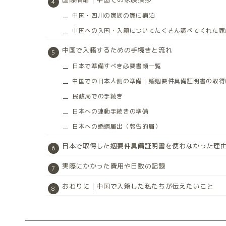
中国・四川の家族の家に宿泊
中国への入国・入籍についてたくさん調べてくれた家
中国で入籍するための手続きと流れ
日本で準備すべき必要書類一覧
中国での日本人側の準備｜婚姻要件具備証明書の取得
民政局での手続き
日本への連動手続きの準備
日本への婚姻届出（報告的届）
日本で取得した姻要件具備証明書を使わなかった理
実際にかかった費用や日数の記録
おわりに｜中国で入籍した私たちが伝えたいこと